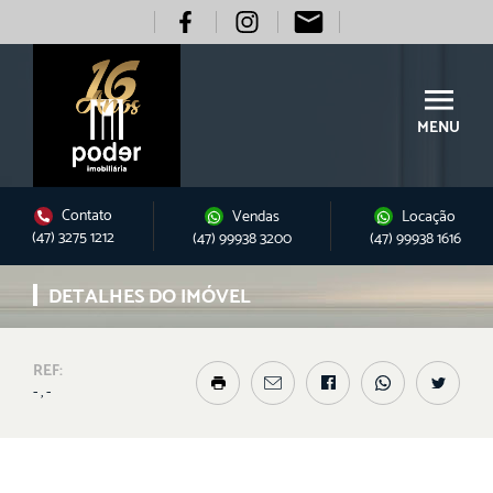
MENU
Contato
Vendas
Locação
(47) 3275 1212
(47) 99938 3200
(47) 99938 1616
DETALHES DO IMÓVEL
REF:
- , -