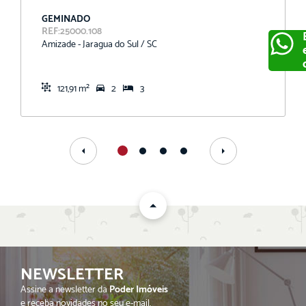
GEMINADO
REF:25000.108
Amizade - Jaragua do Sul / SC
121,91 m²
2
3
ENVIAR
NEWSLETTER
Assine a newsletter da
Poder Imóveis
e receba novidades no seu e-mail.