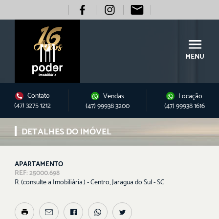
MENU
Contato
Vendas
Locação
(47) 3275 1212
(47) 99938 3200
(47) 99938 1616
DETALHES DO IMÓVEL
APARTAMENTO
REF: 25000.698
R. (consulte a Imobiliária.) - Centro, Jaragua do Sul - SC