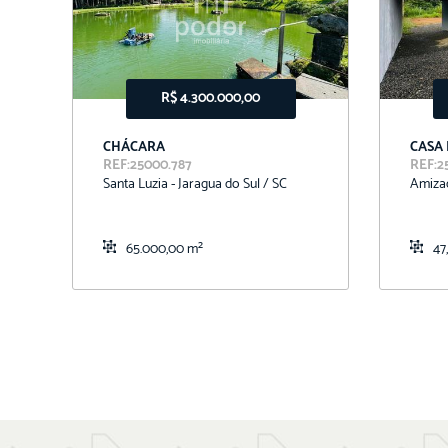
R$ 4.300.000,00
CHÁCARA
CASA
REF:25000.787
REF:2
Santa Luzia - Jaragua do Sul / SC
Amizad
65.000,00 m²
47