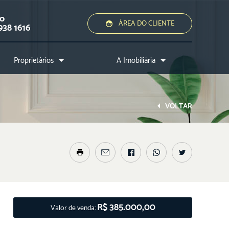
ão
ÁREA DO CLIENTE
938 1616
Proprietários
A Imobiliária
Quero alugar ou vender
Quem somos?
Assessoria jurídica
Conheça a cidade
VOLTAR
Nossos diferenciais
Nossos profissionais
Entre em contato
R$ 385.000,00
Valor de venda: