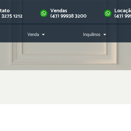
tato
Vendas
Locaç
) 3275 1212
(47) 99938 3200
(47) 99
Venda
Inquilinos
Imóveis
Como alugar?
Financie seu imóvel
Índice de reajuste
Downloads