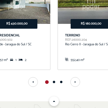
R$ 430.000,00
R$ 180.000,00
 RESIDENCIAL
TERRENO
5000.502
REF:26000.204
e - Jaragua do Sul / SC
Rio Cerro II - Jaragua do Sul / 
,57 m²
1
2
552,40 m²