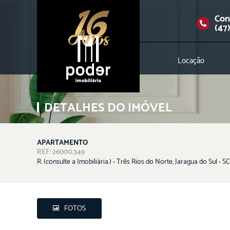
Con
(47
Locação
DETALHES DO IMÓVEL
APARTAMENTO
REF: 26000.349
R. (consulte a Imobiliária.) - Três Rios do Norte, Jaragua do Sul - SC
FOTOS