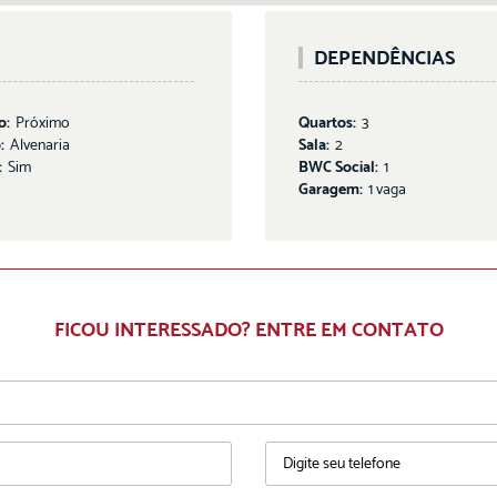
DEPENDÊNCIAS
o:
Próximo
Quartos:
3
:
Alvenaria
Sala:
2
:
Sim
BWC Social:
1
Garagem:
1 vaga
FICOU INTERESSADO? ENTRE EM CONTATO