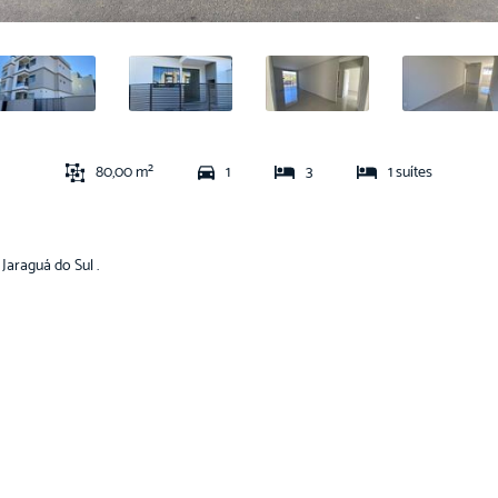
80,00 m²
1
3
1 suítes
Jaraguá do Sul .