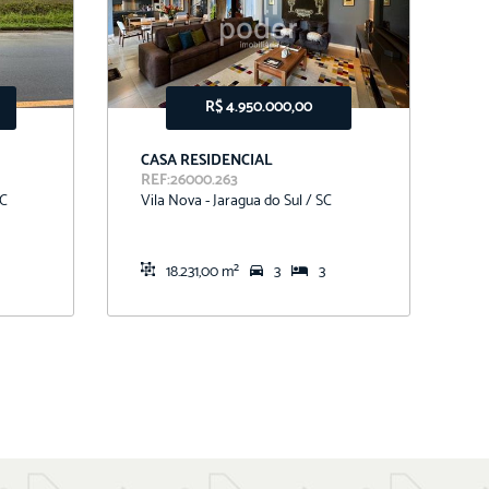
R$ 4.950.000,00
CASA RESIDENCIAL
A
REF:26000.263
R
SC
Vila Nova - Jaragua do Sul / SC
N
18.231,00 m²
3
3