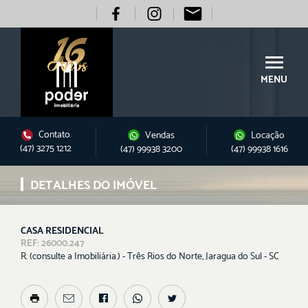
MENU
Contato
Vendas
Locação
(47) 3275 1212
(47) 99938 3200
(47) 99938 1616
DETALHES DO IMÓVEL
CASA RESIDENCIAL
REF: 26000.247
R. (consulte a Imobiliária.) - Três Rios do Norte, Jaragua do Sul - SC