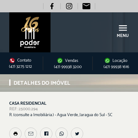
MENU
Contato
Vendas
Locação
(47) 3275 1212
(47) 99938 3200
(47) 99938 1616
DETALHES DO IMÓVEL
CASA RESIDENCIAL
REF: 25000.294
R. (consulte a Imobiliária.) - Agua Verde, Jaragua do Sul - SC