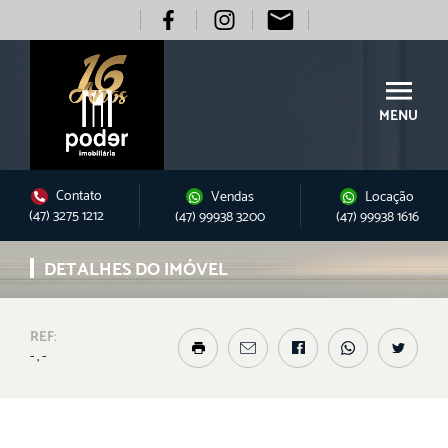
MENU
Contato
Vendas
Locação
(47) 3275 1212
(47) 99938 3200
(47) 99938 1616
DETALHES DO IMÓVEL
REF:
- , -