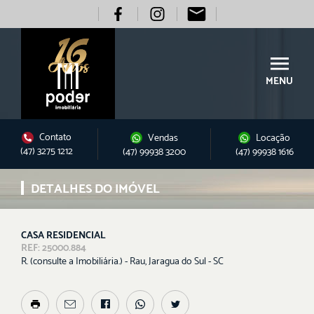
MENU
Contato
Vendas
Locação
(47) 3275 1212
(47) 99938 3200
(47) 99938 1616
DETALHES DO IMÓVEL
CASA RESIDENCIAL
REF: 25000.884
R. (consulte a Imobiliária.) - Rau, Jaragua do Sul - SC