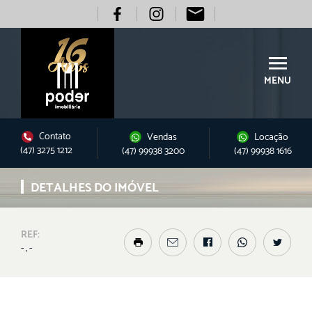
MENU
Contato
Vendas
Locação
(47) 3275 1212
(47) 99938 3200
(47) 99938 1616
DETALHES DO IMÓVEL
REF:
- , -