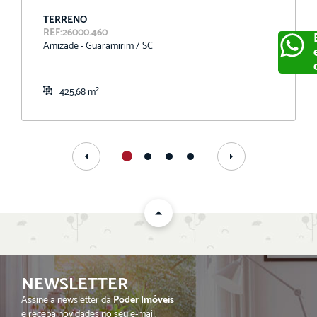
TERRENO
REF:26000.460
Amizade - Guaramirim / SC
425,68 m²
ENVIAR
NEWSLETTER
Assine a newsletter da
Poder Imóveis
e receba novidades no seu e-mail.