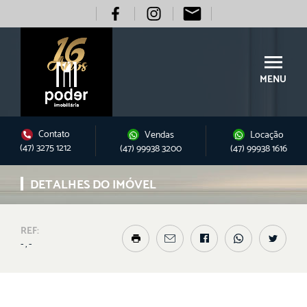
MENU
Contato
Vendas
Locação
(47) 3275 1212
(47) 99938 3200
(47) 99938 1616
DETALHES DO IMÓVEL
REF:
- , -