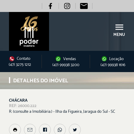
MENU
Contato
Vendas
Locação
(47) 3275 1212
(47) 99938 3200
(47) 99938 1616
DETALHES DO IMÓVEL
CHÁCARA
REF: 26000.222
R. (consulte a Imobiliária.) - Ilha da Figueira, Jaragua do Sul - SC