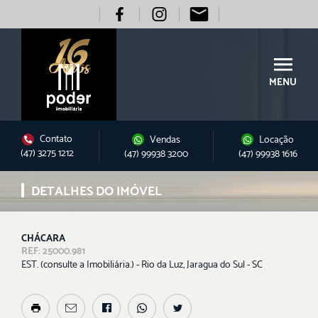
MENU
Contato
Vendas
Locação
(47) 3275 1212
(47) 99938 3200
(47) 99938 1616
DETALHES DO IMÓVEL
CHÁCARA
REF: 25000.981
EST. (consulte a Imobiliária.) - Rio da Luz, Jaragua do Sul - SC