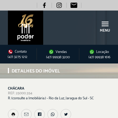
MENU
Contato
Vendas
Locação
(47) 3275 1212
(47) 99938 3200
(47) 99938 1616
DETALHES DO IMÓVEL
CHÁCARA
REF: 25000.354
R. (consulte a Imobiliária.) - Rio da Luz, Jaragua do Sul - SC