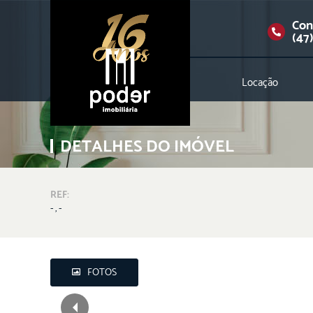
Con
(47
Locação
DETALHES DO IMÓVEL
REF:
- , -
FOTOS