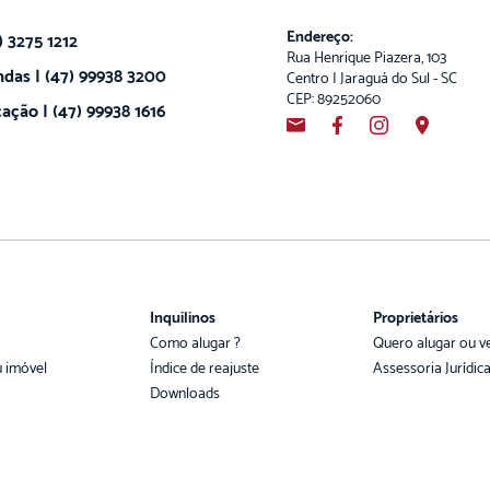
Endereço:
) 3275 1212
Rua Henrique Piazera, 103
das | (47) 99938 3200
Centro | Jaraguá do Sul - SC
CEP: 89252060
ação | (47) 99938 1616
Inquilinos
Proprietários
Como alugar ?
Quero alugar ou v
u imóvel
Índice de reajuste
Assessoria Jurídic
Downloads