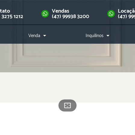
tato
Vendas
Locaç
) 3275 1212
(47) 99938 3200
(47) 99
Venda
Inquilinos
Imóveis
Como alugar?
Financie seu imóvel
Índice de reajuste
Downloads