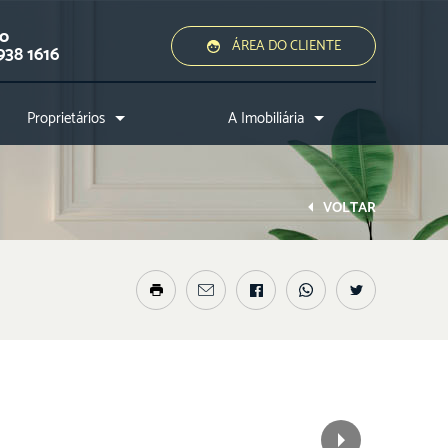
ão
ÁREA DO CLIENTE
938 1616
Proprietários
A Imobiliária
Quero alugar ou vender
Quem somos?
Assessoria jurídica
Conheça a cidade
VOLTAR
Nossos diferenciais
Nossos profissionais
Entre em contato