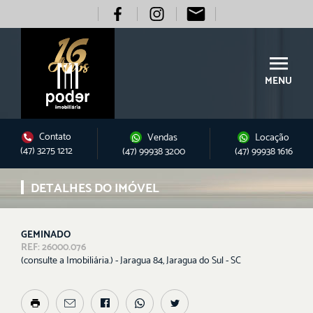
MENU
Contato
Vendas
Locação
(47) 3275 1212
(47) 99938 3200
(47) 99938 1616
DETALHES DO IMÓVEL
GEMINADO
REF: 26000.076
(consulte a Imobiliária.) - Jaragua 84, Jaragua do Sul - SC