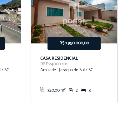
R$ 1.950.000,00
CASA RESIDENCIAL
T
REF:24000.101
R
l / SC
Amizade - Jaragua do Sul / SC
Vi
320,00 m²
2
3