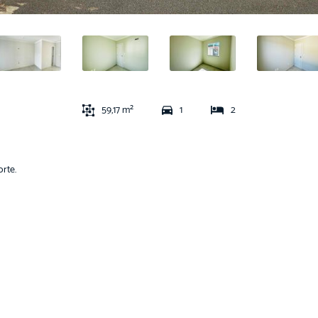
59,17 m²
1
2
rte.