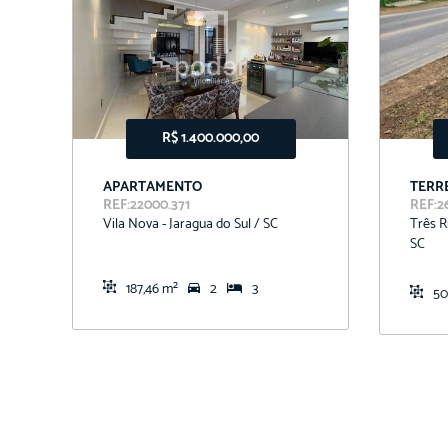
R$ 1.400.000,00
APARTAMENTO
TERR
REF:22000.371
REF:2
Vila Nova - Jaragua do Sul / SC
Três R
SC
187,46 m²
2
3
50