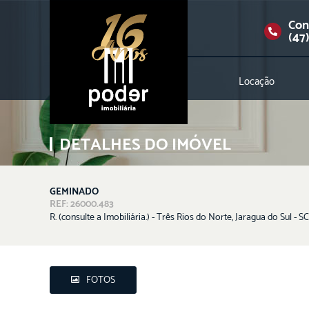
Con
(47
Locação
DETALHES DO IMÓVEL
GEMINADO
REF: 26000.483
R. (consulte a Imobiliária.) - Três Rios do Norte, Jaragua do Sul - SC
FOTOS