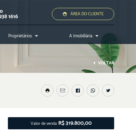
ão
ÁREA DO CLIENTE
938 1616
Proprietários
A Imobiliária
Quero alugar ou vender
Quem somos?
Assessoria jurídica
Conheça a cidade
VOLTAR
Nossos diferenciais
Nossos profissionais
Entre em contato
R$ 319.800,00
Valor de venda: