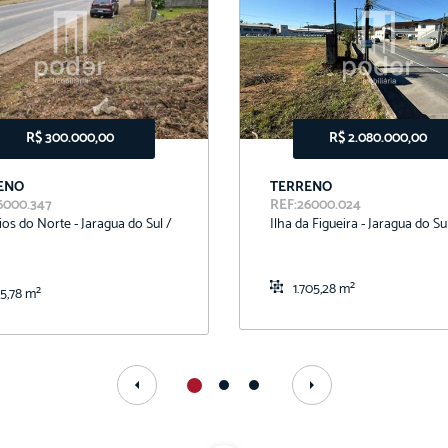
R$ 300.000,00
R$ 2.080.000,00
ENO
TERRENO
6000.347
REF:26000.024
ios do Norte - Jaragua do Sul /
Ilha da Figueira - Jaragua do Su
1.705,28 m²
5,78 m²