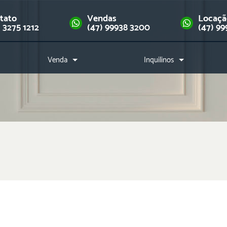
tato
Vendas
Locaç
) 3275 1212
(47) 99938 3200
(47) 99
Venda
Inquilinos
Imóveis
Como alugar?
Financie seu imóvel
Índice de reajuste
Downloads