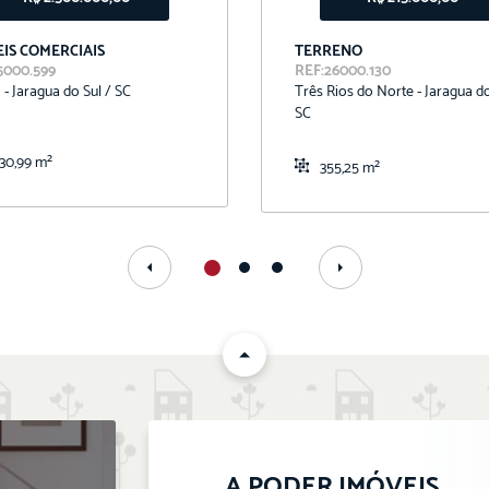
IS COMERCIAIS
TERRENO
5000.599
REF:26000.130
 - Jaragua do Sul / SC
Três Rios do Norte - Jaragua do
SC
030,99 m²
355,25 m²
A PODER IMÓVEIS