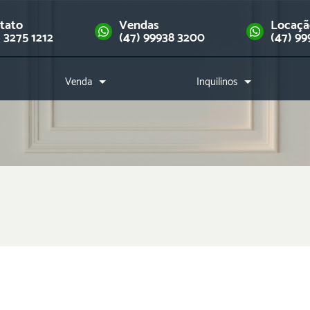
tato
Vendas
Locaç
) 3275 1212
(47) 99938 3200
(47) 99
Venda
Inquilinos
Imóveis
Como alugar?
Financie seu imóvel
Índice de reajuste
Downloads