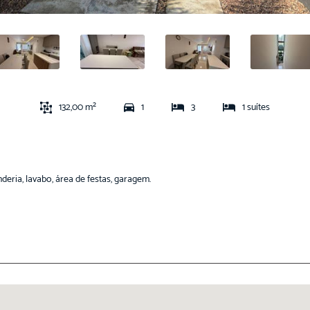
132,00 m²
1
3
1 suítes
anderia, lavabo, área de festas, garagem.