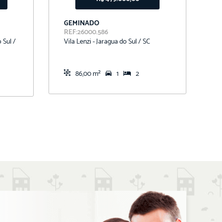
GEMINADO
T
REF:26000.586
R
 Sul /
Vila Lenzi - Jaragua do Sul / SC
Vi
86,00 m²
1
2