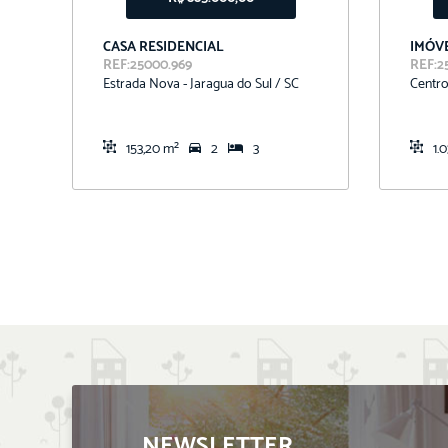
CASA RESIDENCIAL
IMÓVE
REF:25000.969
REF:2
Estrada Nova - Jaragua do Sul / SC
Centro
153,20 m²
2
3
1.
NEWSLETTER