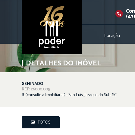
Con
(47
Locação
DETALHES DO IMÓVEL
GEMINADO
REF: 26000.005
R. (consulte a Imobiliária.) - Sao Luis, Jaragua do Sul - SC
FOTOS