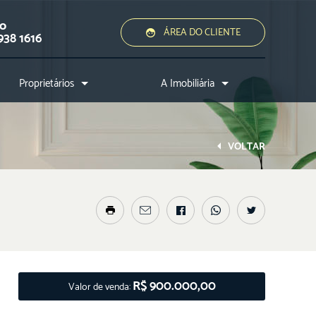
ão
ÁREA DO CLIENTE
938 1616
Proprietários
A Imobiliária
Quero alugar ou vender
Quem somos?
Assessoria jurídica
Conheça a cidade
VOLTAR
Nossos diferenciais
Nossos profissionais
Entre em contato
R$ 900.000,00
Valor de venda: