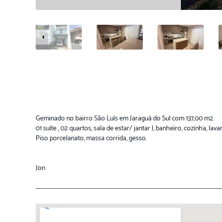
Geminado no bairro São Luís em Jaraguá do Sul com 137,00 m2.
01 suíte , 02 quartos, sala de estar/ jantar l, banheiro, cozinha, lav
Piso porcelanato, massa corrida, gesso.
Jon