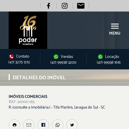
MENU
Contato
Vendas
Locação
(47) 3275 1212
(47) 99938 3200
(47) 99938 1616
DETALHES DO IMÓVEL
IMÓVEIS COMERCIAIS
REF: 26000.185
R. (consulte a Imobiliária.) - Tifa Martins, Jaragua do Sul - SC