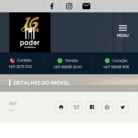
MENU
Contato
Vendas
Locação
(47) 3275 1212
(47) 99938 3200
(47) 99938 1616
DETALHES DO IMÓVEL
REF:
- , -