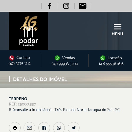
MENU
Contato
Vendas
Locação
(47) 3275 1212
(47) 99938 3200
(47) 99938 1616
DETALHES DO IMÓVEL
TERRENO
REF: 25000.337
R. (consulte a Imobiliária.) - Três Rios do Norte, Jaragua do Sul - SC