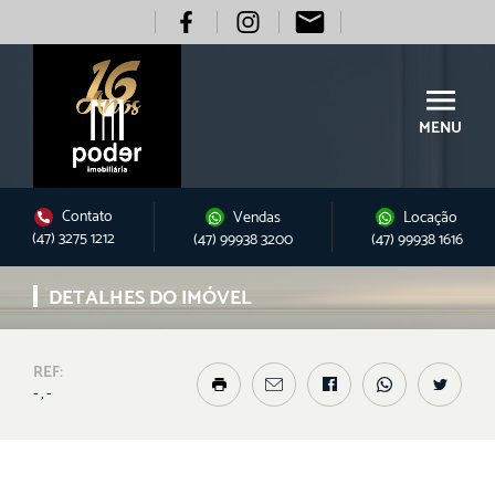
MENU
Contato
Vendas
Locação
(47) 3275 1212
(47) 99938 3200
(47) 99938 1616
DETALHES DO IMÓVEL
REF:
- , -