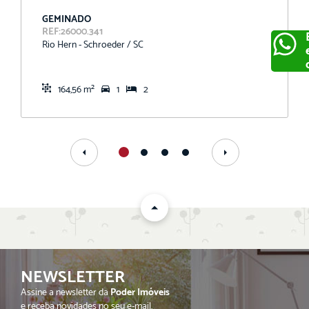
GEMINADO
REF:26000.341
Rio Hern - Schroeder / SC
164,56 m²
1
2
ENVIAR
NEWSLETTER
Assine a newsletter da
Poder Imóveis
e receba novidades no seu e-mail.