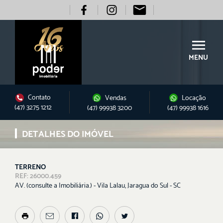
MENU
Contato
Vendas
Locação
(47) 3275 1212
(47) 99938 3200
(47) 99938 1616
DETALHES DO IMÓVEL
TERRENO
REF: 26000.459
AV. (consulte a Imobiliária.) - Vila Lalau, Jaragua do Sul - SC