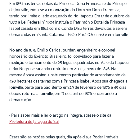
Em 1851 nas terras dotais da Princesa Dona Francisca e do Príncipe
de Joinville, inicia-se a colonização do Domínio Dona Francisca,
tendo por limite o lado esquerdo do rio Itapocu. Em 17 de outubro de
1870 a Lei Federal nº 1904 instituía o Patrimônio Dotal da Princesa
Isabel casada em 1864 com o Conde D'Eu: terras devolutas a serem
demarcadas em Santa Catarina – Grão-Pará (Orleans) e em Joinville.
No ano de 1875 Emílio Carlos Jourdan, engenheiro e coronel
honorário do Exército Brasileiro, foi convidado para fazer a
medição e tombamento de 25 léguas quadradas no Vale do Itapocu
e Rio Negro, assinando contrato em 21 de janeiro de 1876. Na
mesma época assinou instrumento particular de arrendamento de
430 hectares das terras com a Princesa Isabel. Após sua chegada a
Joinville, parte para São Bento em 29 de fevereiro de 1876 e 49 dias
depois retorna a Joinville, em 17 de abril de 1876, encerrando a
demarcação.
• Para saber mais e ler o artigo na íntegra, acesse o site da
Prefeitura de Jaraguá do Sul
.
Essas são as razões pelas quais, dia após dia, a Poder Imóveis