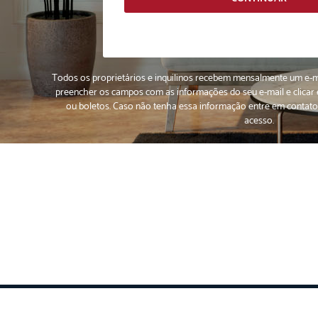
Todos os proprietários e inquilinos recebem mensalmente um e-m
preencher os campos com as informações do seu e-mail e clica
ou boletos. Caso não tenha essa informação
entre em contato
acesso.