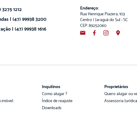
Endereço:
) 3275 1212
Rua Henrique Piazera, 103
das | (47) 99938 3200
Centro | Jaraguá do Sul - SC
CEP: 89252060
ação | (47) 99938 1616
Inquilinos
Proprietários
Como alugar ?
Quero alugar ou v
u imóvel
Índice de reajuste
Assessoria Jurídic
Downloads