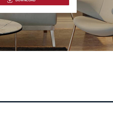
DOWNLOAD
Esqueci minha senha