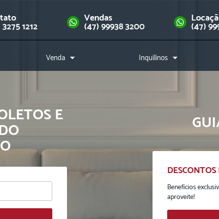
tato
Vendas
Locaç
) 3275 1212
(47) 99938 3200
(47) 99
Venda
Inquilinos
Imóveis
Como alugar?
Financie seu imóvel
Índice de reajuste
Downloads
BOLETOS E
GUI
 DO
IO
DESCONTOS
Escolha o usuário
Benefícios exclusi
aproveite!