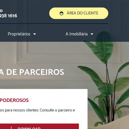
ão
ÁREA DO CLIENTE
938 1616
Proprietários
A Imobiliária
Quero alugar ou vender
Quem somos?
Assessoria jurídica
Conheça a cidade
Nossos diferenciais
A DE PARCEIROS
Nossos profissionais
Entre em contato
 PODEROSOS
vos para nossos clientes. Consulte o parceiro e