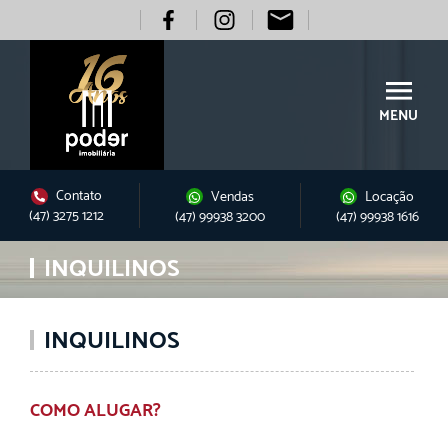
MENU
Contato
Vendas
Locação
(47) 3275 1212
(47) 99938 3200
(47) 99938 1616
INQUILINOS
INQUILINOS
COMO ALUGAR?