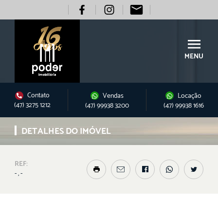
MENU
Contato
Vendas
Locação
(47) 3275 1212
(47) 99938 3200
(47) 99938 1616
DETALHES DO IMÓVEL
REF:
- , -