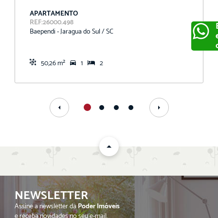
APARTAMENTO
REF:26000.498
Baependi - Jaragua do Sul / SC
50,26 m²
1
2
ENVIAR
NEWSLETTER
Assine a newsletter da
Poder Imóveis
e receba novidades no seu e-mail.